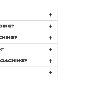
ding?
ching?
s?
coaching?